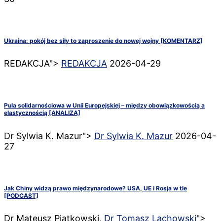
Ukraina: pokój bez siły to zaproszenie do nowej wojny [KOMENTARZ]
REDAKCJA">
REDAKCJA
2026-04-29
Pula solidarnościowa w Unii Europejskiej – między obowiązkowością a
elastycznością [ANALIZA]
Dr Sylwia K. Mazur">
Dr Sylwia K. Mazur
2026-04-
27
Jak Chiny widzą prawo międzynarodowe? USA, UE i Rosja w tle
[PODCAST]
Dr Mateusz Piątkowski,
Dr Tomasz Lachowski
">