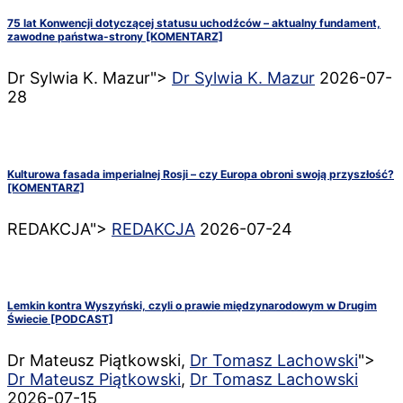
75 lat Konwencji dotyczącej statusu uchodźców – aktualny fundament,
zawodne państwa-strony [KOMENTARZ]
Dr Sylwia K. Mazur">
Dr Sylwia K. Mazur
2026-07-
28
Kulturowa fasada imperialnej Rosji – czy Europa obroni swoją przyszłość?
[KOMENTARZ]
REDAKCJA">
REDAKCJA
2026-07-24
Lemkin kontra Wyszyński, czyli o prawie międzynarodowym w Drugim
Świecie [PODCAST]
Dr Mateusz Piątkowski,
Dr Tomasz Lachowski
">
Dr Mateusz Piątkowski
,
Dr Tomasz Lachowski
2026-07-15