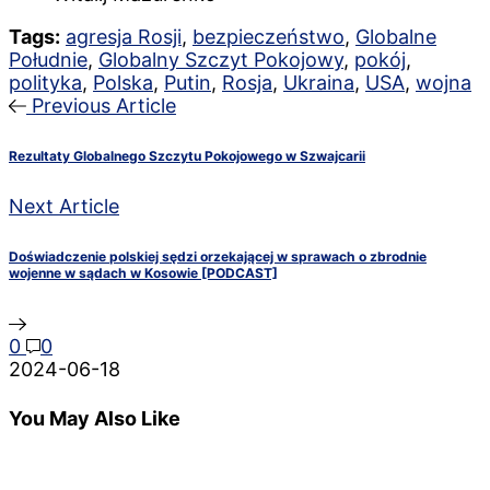
Tags:
agresja Rosji
,
bezpieczeństwo
,
Globalne
Południe
,
Globalny Szczyt Pokojowy
,
pokój
,
polityka
,
Polska
,
Putin
,
Rosja
,
Ukraina
,
USA
,
wojna
Previous Article
Rezultaty Globalnego Szczytu Pokojowego w Szwajcarii
Next Article
Doświadczenie polskiej sędzi orzekającej w sprawach o zbrodnie
wojenne w sądach w Kosowie [PODCAST]
0
0
2024-06-18
You May Also Like