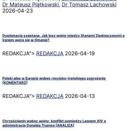
Dr Mateusz Piątkowski
,
Dr Tomasz Lachowski
2026-04-23
Dyplomacja szeptana. Jak losy wojny między Stanami Zjednoczonymi a
Iranem ważą się w Omanie?
REDAKCJA">
REDAKCJA
2026-04-19
Polski głos w Europie wobec rosyjsko-irańskiego zagrożenia
[KOMENTARZ]
REDAKCJA">
REDAKCJA
2026-04-13
Chrześcijanin wobec wojny: konflikt pomiędzy Leonem XIV a
administracją Donalda Trumpa [ANALIZA]