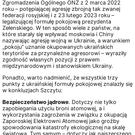
Zgromadzenia Ogólnego ONZ z 2 marca 2022
roku – potępiającej agresję zbrojną tak zwanej
federacji rosyjskiej i z 23 lutego 2023 roku –
legalizującej formułę pokojową prezydenta
Zełenskiego. W ten sposób wiele z państw, na
które starały się wpływać moskowia i Chiny
nazywając agresję wojną w Ukrainie, a warunkiem
„pokoju” uznanie okupowanych ukraińskich
terytoriów za przynależne agresorowi – wyraziły
zgodność własnych pozycji z prawem
międzynarodowym i stanowiskiem Ukrainy.
Ponadto, warto nadmienić, że wszystkie trzy
punkty z ukraińskiej formuły pokojowej znalazły się
w konkluzjach Szczytu:
Bezpieczeństwo jądrowe
. Dotyczy nie tylko
zapobiegania użyciu broni atomowej, a i
wykorzystania zagrożenia w związku z okupacją
Zaporoskiej Elektrowni Atomowej jako groźby
spowodowania katastrofy ekologicznej na skalę
światową. Tym samym – dotyczy jak najszerszego