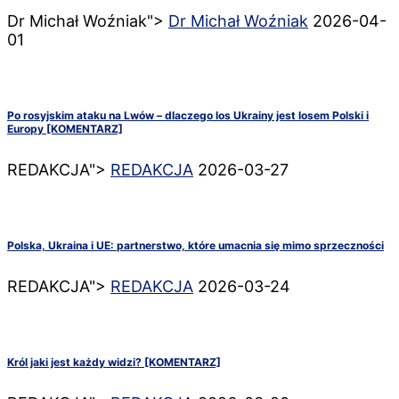
Dr Michał Woźniak">
Dr Michał Woźniak
2026-04-
01
Po rosyjskim ataku na Lwów – dlaczego los Ukrainy jest losem Polski i
Europy [KOMENTARZ]
REDAKCJA">
REDAKCJA
2026-03-27
Polska, Ukraina i UE: partnerstwo, które umacnia się mimo sprzeczności
REDAKCJA">
REDAKCJA
2026-03-24
Król jaki jest każdy widzi? [KOMENTARZ]