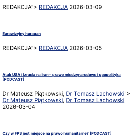
REDAKCJA">
REDAKCJA
2026-03-09
Eurowizyjny huragan
REDAKCJA">
REDAKCJA
2026-03-05
Atak USA i Izraela na Iran – prawo międzynarodowe i geopolityka
[PODCAST]
Dr Mateusz Piątkowski,
Dr Tomasz Lachowski
">
Dr Mateusz Piątkowski
,
Dr Tomasz Lachowski
2026-03-04
Czy w FPS jest miejsce na prawo humanitarne? [PODCAST]