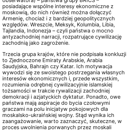
obserwatora) – państwa grupy BRICS –
posiadające wspólne interesy ekonomiczne z
moskowią, do nich również można dołączyć
Armenię, chociaż i z bardziej geopolitycznych
względów. Wreszcie, Meksyk, Kolumbia, Libia,
Tajlandia, Indonezja – czyli państwa o mocno
antyzachodniej narracji, rozpatrujące cywilizację
zachodnią jako zagrożenie.
Trzecia grupa krajów, które nie podpisała konkluzji
to Zjednoczone Emiraty Arabskie, Arabia
Saudyjska, Bahrajn czy Katar. Ich motywacja
wywodzi się ze swoistego postrzegania własnych
interesów ekonomicznych i, przede wszystkim,
rozumienia odrębnej cywilizacyjnie islamskiej
tożsamości w trakcie rywalizacji zachodniej
demokracji i azjatyckich dyktatur. Ponadto, owe
państwa mają aspiracje do bycia czołowymi
graczami na polu inicjatyw pokojowych dla
moskalsko-ukraińskiej wojny. Stąd wynika ich
zaangażowanie, warto zaznaczyć, skuteczne, w
proces uwolnienia porwanych przez moskali