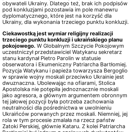
obywateli Ukrainy. Dlatego też, brak ich podpisów
pod konkluzjami pozostawia im pole manewru
dyplomatycznego, które jest na korzyść dla
Ukrainy, dla wykonania trzeciego punktu konkluzji.
Ciekawostką jest wymiar religijny realizacji
trzeciego punktu konkluzji i ukraińskiego planu
pokojowego.
W Globalnym Szczycie Pokojowym
uczestniczył przedstawiciel Watykanu sekretarz
stanu kardynał Pietro Parolin w statusie
obserwatora i Ekumeniczny Patriarcha Bartłomiej.
Pozycja Watykanu i papieża towarzysza Bergoglio
w sprawie wojny moskali przeciwko Ukrainie jest
dwuznaczna. Ubolewając na ofiarami, Stolica
Apostolska nie potępiła jednoznacznie moskali
jako agresora, a głównym argumentem obronnym
tej jałowej pozycji była potrzeba zachowania
neutralności dla pośrednictwa w uwolnieniu
Ukraińców porwanych przez moskali. Niemniej, jej
rola w tym procesie zmalała na rzecz państw
Zatoki Perskiej, głównie Kataru. Z kolei Patriarcha