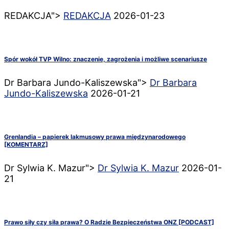
REDAKCJA">
REDAKCJA
2026-01-23
Spór wokół TVP Wilno: znaczenie, zagrożenia i możliwe scenariusze
Dr Barbara Jundo-Kaliszewska">
Dr Barbara
Jundo-Kaliszewska
2026-01-21
Grenlandia – papierek lakmusowy prawa międzynarodowego
[KOMENTARZ]
Dr Sylwia K. Mazur">
Dr Sylwia K. Mazur
2026-01-
21
Prawo siły czy siła prawa? O Radzie Bezpieczeństwa ONZ [PODCAST]