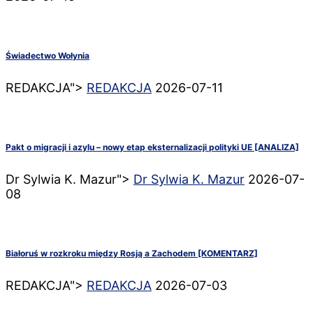
Świadectwo Wołynia
REDAKCJA">
REDAKCJA
2026-07-11
Pakt o migracji i azylu – nowy etap eksternalizacji polityki UE [ANALIZA]
Dr Sylwia K. Mazur">
Dr Sylwia K. Mazur
2026-07-
08
Białoruś w rozkroku między Rosją a Zachodem [KOMENTARZ]
REDAKCJA">
REDAKCJA
2026-07-03