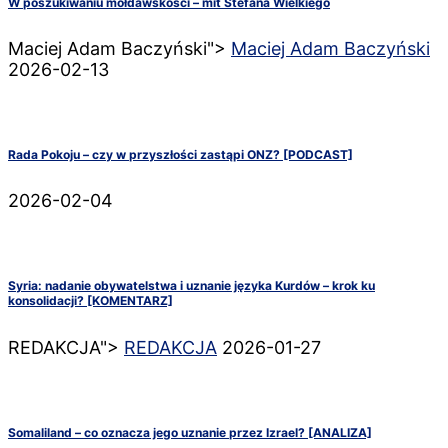
W poszukiwaniu mołdawskości – mit Stefana Wielkiego
Maciej Adam Baczyński">
Maciej Adam Baczyński
2026-02-13
Rada Pokoju – czy w przyszłości zastąpi ONZ? [PODCAST]
2026-02-04
Syria: nadanie obywatelstwa i uznanie języka Kurdów – krok ku
konsolidacji? [KOMENTARZ]
REDAKCJA">
REDAKCJA
2026-01-27
Somaliland – co oznacza jego uznanie przez Izrael? [ANALIZA]