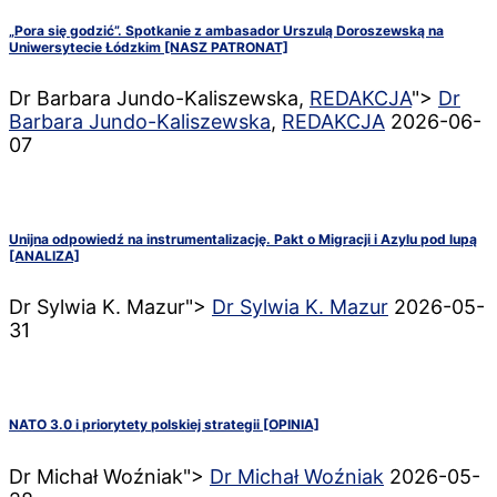
„Pora się godzić”. Spotkanie z ambasador Urszulą Doroszewską na
Uniwersytecie Łódzkim [NASZ PATRONAT]
Dr Barbara Jundo-Kaliszewska,
REDAKCJA
">
Dr
Barbara Jundo-Kaliszewska
,
REDAKCJA
2026-06-
07
Unijna odpowiedź na instrumentalizację. Pakt o Migracji i Azylu pod lupą
[ANALIZA]
Dr Sylwia K. Mazur">
Dr Sylwia K. Mazur
2026-05-
31
NATO 3.0 i priorytety polskiej strategii [OPINIA]
Dr Michał Woźniak">
Dr Michał Woźniak
2026-05-