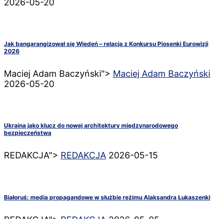
2026-05-20
Jak bangarangizował się Wiedeń – relacja z Konkursu Piosenki Eurowizji
2026
Maciej Adam Baczyński">
Maciej Adam Baczyński
2026-05-20
Ukraina jako klucz do nowej architektury międzynarodowego
bezpieczeństwa
REDAKCJA">
REDAKCJA
2026-05-15
Białoruś: media propagandowe w służbie reżimu Alaksandra Łukaszenki