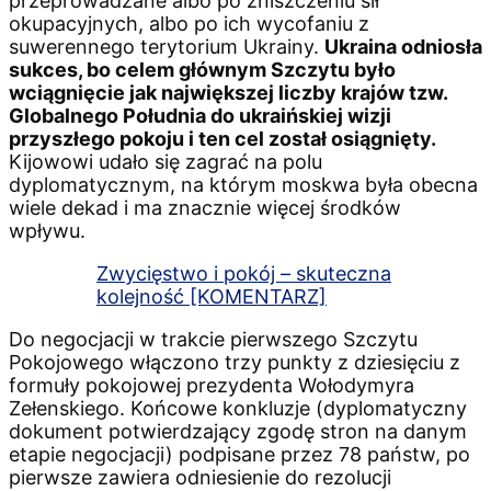
przeprowadzane albo po zniszczeniu sił
okupacyjnych, albo po ich wycofaniu z
suwerennego terytorium Ukrainy.
Ukraina odniosła
sukces, bo celem głównym Szczytu było
wciągnięcie jak największej liczby krajów tzw.
Globalnego Południa do ukraińskiej wizji
przyszłego pokoju i ten cel został osiągnięty.
Kijowowi udało się zagrać na polu
dyplomatycznym, na którym moskwa była obecna
wiele dekad i ma znacznie więcej środków
wpływu.
Zwycięstwo i pokój – skuteczna
kolejność [KOMENTARZ]
Do negocjacji w trakcie pierwszego Szczytu
Pokojowego włączono trzy punkty z dziesięciu z
formuły pokojowej prezydenta Wołodymyra
Zełenskiego. Końcowe konkluzje (dyplomatyczny
dokument potwierdzający zgodę stron na danym
etapie negocjacji) podpisane przez 78 państw, po
pierwsze zawiera odniesienie do rezolucji