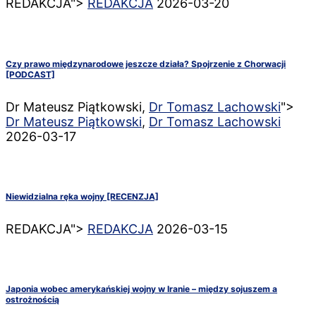
REDAKCJA">
REDAKCJA
2026-03-20
Czy prawo międzynarodowe jeszcze działa? Spojrzenie z Chorwacji
[PODCAST]
Dr Mateusz Piątkowski,
Dr Tomasz Lachowski
">
Dr Mateusz Piątkowski
,
Dr Tomasz Lachowski
2026-03-17
Niewidzialna ręka wojny [RECENZJA]
REDAKCJA">
REDAKCJA
2026-03-15
Japonia wobec amerykańskiej wojny w Iranie – między sojuszem a
ostrożnością