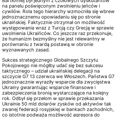
Bartłomiej był jednym z czołowych dyskutantów
na panelu poświęconym zwolnieniu jeńców i
cywilów. Rola tego hierarchy wzmocniła się wbrew
jednoznacznemu opowiadaniu się po stronie
ukraińskiej. Faktycznie otrzymał on możliwość
występowania wraz z Turcją czy Grecją w sprawie
uwolnienia Ukraińców. Co jeszcze raz przekonuje,
że humanizm bezmyślny nie jest relewantny w
porównaniu z twardą postawą w obronie
wyznawanych zasad.
Sukces strategicznego Globalnego Szczytu
Pokojowego nie mógłby udać się bez sukcesu
taktycznego – udział ukraińskiej delegacji na
szczycie G7 13 czerwca we Włoszech. Państwa G7
jednoznacznie wyraziły wsparcie dla zwycięstwa
Ukrainy gwarantując wsparcie finansowe i
zabezpieczenia bronią wystarczające na kolejny
rok. Odbył się przełom w sprawie przekazania
Ukrainie 50 mld dolarów zysków od aktywów tak
zwanej federacji rosyjskiej w bankach zachodnich,
co istotnie podważa możliwość agresora do