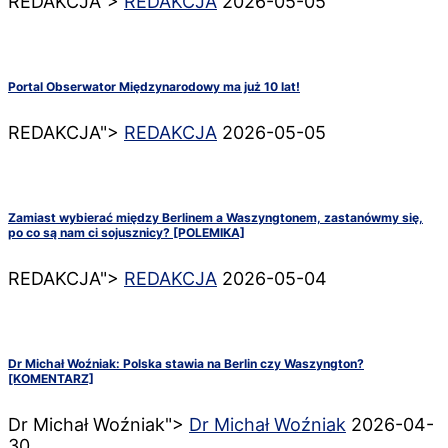
REDAKCJA">
REDAKCJA
2026-05-05
Portal Obserwator Międzynarodowy ma już 10 lat!
REDAKCJA">
REDAKCJA
2026-05-05
Zamiast wybierać między Berlinem a Waszyngtonem, zastanówmy się,
po co są nam ci sojusznicy? [POLEMIKA]
REDAKCJA">
REDAKCJA
2026-05-04
Dr Michał Woźniak: Polska stawia na Berlin czy Waszyngton?
[KOMENTARZ]
Dr Michał Woźniak">
Dr Michał Woźniak
2026-04-
30