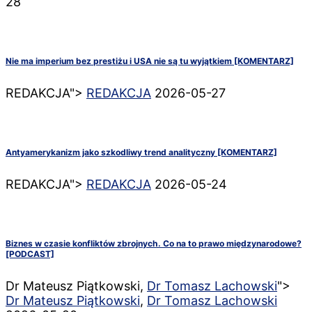
28
Nie ma imperium bez prestiżu i USA nie są tu wyjątkiem [KOMENTARZ]
REDAKCJA">
REDAKCJA
2026-05-27
Antyamerykanizm jako szkodliwy trend analityczny [KOMENTARZ]
REDAKCJA">
REDAKCJA
2026-05-24
Biznes w czasie konfliktów zbrojnych. Co na to prawo międzynarodowe?
[PODCAST]
Dr Mateusz Piątkowski,
Dr Tomasz Lachowski
">
Dr Mateusz Piątkowski
,
Dr Tomasz Lachowski